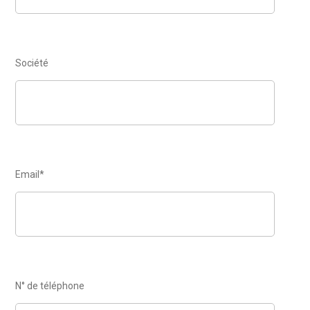
Pro
Société
Email
Email*
téléphone
N° de téléphone