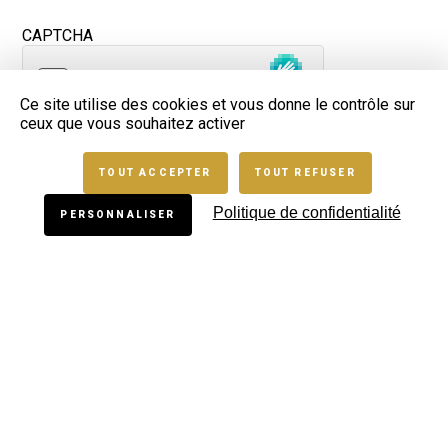
CAPTCHA
Ce site utilise des cookies et vous donne le contrôle sur
ceux que vous souhaitez activer
Cette question sert à vérifier si vous êtes un visiteur
humain ou non afin d'éviter les soumissions de pourriel
(spam) automatisées.
TOUT ACCEPTER
TOUT REFUSER
Politique de confidentialité
PERSONNALISER
Contact
Mentions légales
Gestion des cookies