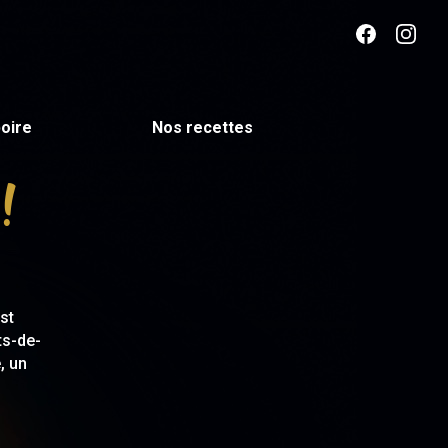
oire
Nos recettes
!
st
ts-de-
, un