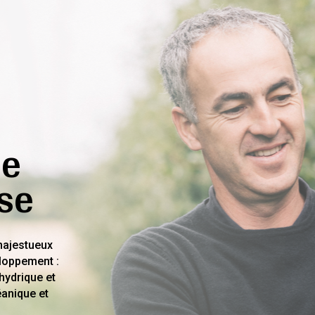
ce
ise
majestueux
eloppement :
hydrique et
éanique et