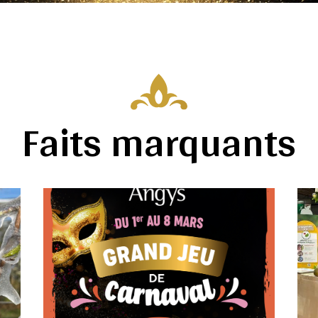
Faits marquants
Image
Ima